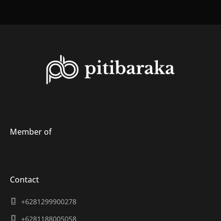
Member of
Contact
+6281299900278
+6281188005058